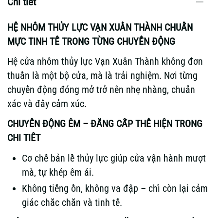
Chi tiết
HỆ NHÔM THỦY LỰC VẠN XUÂN THÀNH CHUẨN
MỰC TINH TẾ TRONG TỪNG CHUYỂN ĐỘNG
Hệ cửa nhôm thủy lực Vạn Xuân Thành không đơn
thuần là một bộ cửa, mà là trải nghiệm. Nơi từng
chuyển động đóng mở trở nên nhẹ nhàng, chuẩn
xác và đầy cảm xúc.
CHUYỂN ĐỘNG ÊM – ĐẲNG CẤP THỂ HIỆN TRONG
CHI TIẾT
Cơ chế bản lề thủy lực giúp cửa vận hành mượt
mà, tự khép êm ái.
Không tiếng ồn, không va đập – chỉ còn lại cảm
giác chắc chắn và tinh tế.