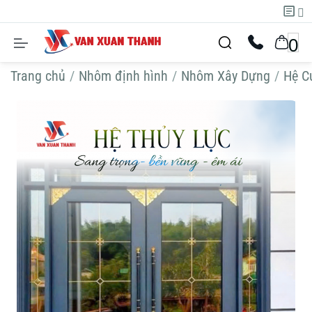
0
Trang chủ
/
Nhôm định hình
/
Nhôm Xây Dựng
/
Hệ C