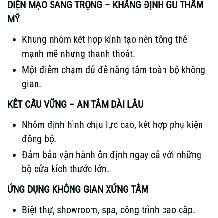
DIỆN MẠO SANG TRỌNG – KHẲNG ĐỊNH GU THẨM
MỸ
Khung nhôm kết hợp kính tạo nên tổng thể
mạnh mẽ nhưng thanh thoát.
Một điểm chạm đủ để nâng tầm toàn bộ không
gian.
KẾT CẤU VỮNG – AN TÂM DÀI LÂU
Nhôm định hình chịu lực cao, kết hợp phụ kiện
đồng bộ.
Đảm bảo vận hành ổn định ngay cả với những
bộ cửa kích thước lớn.
ỨNG DỤNG KHÔNG GIAN XỨNG TẦM
Biệt thự, showroom, spa, công trình cao cấp.