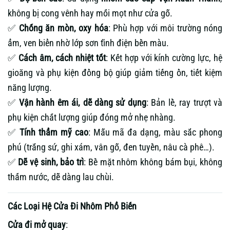
không bị cong vênh hay mối mọt như cửa gỗ.
✅
Chống ăn mòn, oxy hóa
: Phù hợp với môi trường nóng
ẩm, ven biển nhờ lớp sơn tĩnh điện bền màu.
✅
Cách âm, cách nhiệt tốt
: Kết hợp với kính cường lực, hệ
gioăng và phụ kiện đồng bộ giúp giảm tiếng ồn, tiết kiệm
năng lượng.
✅
Vận hành êm ái, dễ dàng sử dụng
: Bản lề, ray trượt và
phụ kiện chất lượng giúp đóng mở nhẹ nhàng.
✅
Tính thẩm mỹ cao
: Mẫu mã đa dạng, màu sắc phong
phú (trắng sứ, ghi xám, vân gỗ, đen tuyền, nâu cà phê…).
✅
Dễ vệ sinh, bảo trì
: Bề mặt nhôm không bám bụi, không
thấm nước, dễ dàng lau chùi.
Các Loại Hệ Cửa Đi Nhôm Phổ Biến
Cửa đi mở quay
: