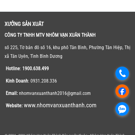
XƯỞNG SẢN XUẤT
CÔNG TY TNHH MTV NHÔM VẠN XUÂN THÀNH
số 225, Tờ bản đồ số 16, khu phố Tân Bình, Phường Tân Hiệp, Thị
xã Tân Uyên, Tỉnh Bình Dương
Hotline
:
1900.638.499
.
Kinh Doanh
: 0931.208.336
.
Email:
nhomvanxuanthanh2016@gmail.com
www.nhomvanxuanthanh.com
Website:
.